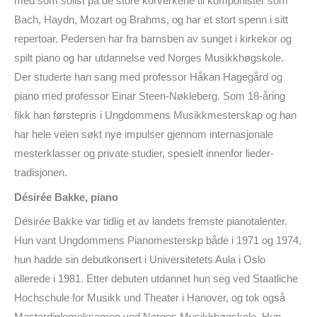
med som solist på de store korverkene til komponister som
Bach, Haydn, Mozart og Brahms, og har et stort spenn i sitt
repertoar. Pedersen har fra barnsben av sunget i kirkekor og
spilt piano og har utdannelse ved Norges Musikkhøgskole.
Der studerte han sang med professor Håkan Hagegård og
piano med professor Einar Steen-Nøkleberg. Som 18-åring
fikk han førstepris i Ungdommens Musikkmesterskap og han
har hele veien søkt nye impulser gjennom internasjonale
mesterklasser og private studier, spesielt innenfor lieder-
tradisjonen.
Désirée Bakke, piano
Désirée Bakke var tidlig et av landets fremste pianotalenter.
Hun vant Ungdommens Pianomesterskp både i 1971 og 1974,
hun hadde sin debutkonsert i Universitetets Aula i Oslo
allerede i 1981. Etter debuten utdannet hun seg ved Staatliche
Hochschule for Musikk und Theater i Hanover, og tok også