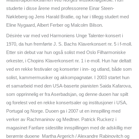
Masterdiplomeksamen ved Norges Musikkhøgskole. Hun
studerte i disse årene med professorene Einar Steen-
Nøkleberg og Jens Harald Bratlie, og har i tillegg studert med
Eline Nygaard, Albert Ferber og Malcolm Bilson.
Désirée var med ved Harmoniens Unge Talenter-konsert i
1970, da hun fremførte J. S. Bachs Klaverkonsert nr. 5 i f-moll.
Etter sin debut var hun også solist med Oslo Filharmoniske
orkester, i Chopins Klaverkonsert nr. 1 i e-moll. Hun har deltatt
ved en rekke festivaler og konserter i inn- og utland, både som
solist, kammermusiker og akkompagnatør. I 2003 startet hun
et samarbeid med den USA-baserte pianisten Saida Kafarova,
som opprinnelig er fra Aserbadsjan, og denne duoen har spilt
og forelest ved en rekke konsertsaler og institusjoner i USA,
Portugal og Norge. Duoen ga i 2007 ut en innspilling med
verker av Rachmaninov og Medtner. Patrick Ruckerz i
magasinet Fanfare sidestilte innspillingen med de adskillig mer
berømte duoene Martha Argerich / Alexandre Rabinovitch og