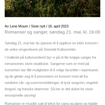
Av
Lene Moum
/
Siste nytt
/
16. april 2023
Romanser og sanger, søndag 21. mai, kl. 19.00
Søndag 21. mai har du sjansen til å oppleve en intim konsert i
de unike omgivelsene på Storedal Kultursenter.
I Galleriet på kultursenteret byr vi på et lite knippe sanger fra
romansenes store skattkiste. Sangerne som er med på
konserten har fått muligheten til å velge favoritter i repertoaret,
og de gleder seg til å presentere en konsert med alt fra
nordiske vår- og sommerskildringer, til tysk tungsinn, engelsk
lengsel, og franske drømmer. Så her er det duket for store
emosjonelle utsving!
Romanser er musikk satt til tekst for sang og piano og hadde