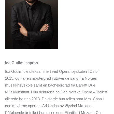
Ida Gudim, sopran
Ida Gudim ble uteksaminert ved Operahøyskolen i Oslo i
2015, og har en mastergrad i utøvende sang fra Norges
musikkhøyskole samt en bachelorgrad fra Barratt Due
Musikkinstitutt. Hun debuterte på Den Norske Opera & Ballett
allerede høsten 2013. Da gjorde hun rollen som Mrs. Chan i
den moderne operaen Ad Undas av Øyvind Mæland.
Påfølgende år tolket hun rollen som Fiordiligi i Mozarts Cosi