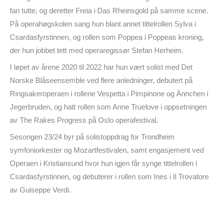
fan tutte, og deretter Freia i Das Rheinsgold på samme scene.
På operahøgskolen sang hun blant annet tittelrollen Sylva i
Csardasfyrstinnen, og rollen som Poppea i Poppeas kroning,
der hun jobbet tett med operaregissør Stefan Herheim.
I løpet av årene 2020 til 2022 har hun vært solist med Det
Norske Blåseensemble ved flere anledninger, debutert på
Ringsakeroperaen i rollene Vespetta i Pimpinone og Ännchen i
Jegerbruden, og hatt rollen som Anne Truelove i oppsetningen
av The Rakes Progress på Oslo operafestival.
Sesongen 23/24 byr på solistoppdrag for Trondheim
symfoniorkester og Mozartfestivalen, samt engasjement ved
Operaen i Kristiansund hvor hun igjen får synge tittelrollen i
Csardasfyrstinnen, og debuterer i rollen som Ines i Il Trovatore
av Guiseppe Verdi.