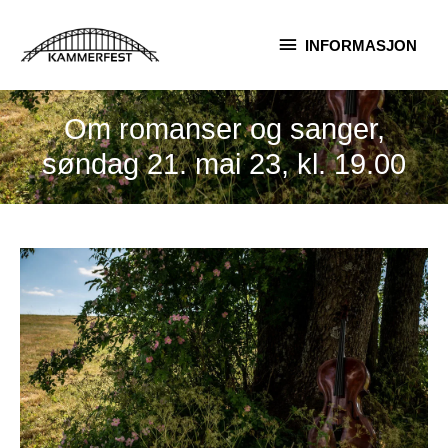
Hopp
INFORMASJON
rett
INFORMASJON
til
innholdet
Om romanser og sanger,
søndag 21. mai 23, kl. 19.00