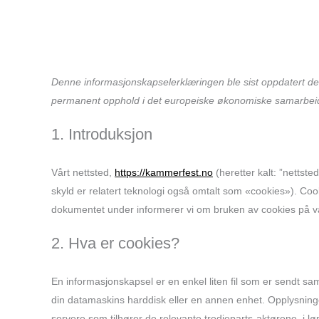
Denne informasjonskapselerklæringen ble sist oppdatert den
permanent opphold i det europeiske økonomiske samarbei
1. Introduksjon
Vårt nettsted,
https://kammerfest.no
(heretter kalt: ”nettste
skyld er relatert teknologi også omtalt som «cookies»). Cook
dokumentet under informerer vi om bruken av cookies på vå
2. Hva er cookies?
En informasjonskapsel er en enkel liten fil som er sendt sam
din datamaskins harddisk eller en annen enhet. Opplysninger s
servere som tilhører de relevante tredjeparts-aktørene, i l