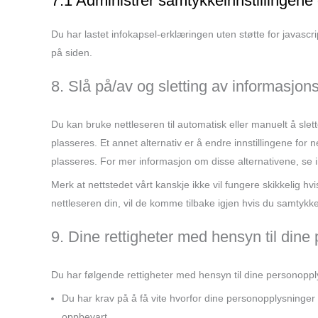
7.1 Administrer samtykkeinnstillingene
Du har lastet infokapsel-erklæringen uten støtte for javas
på siden.
8. Slå på/av og sletting av informasjon
Du kan bruke nettleseren til automatisk eller manuelt å slet
plasseres. Et annet alternativ er å endre innstillingene for
plasseres. For mer informasjon om disse alternativene, se i
Merk at nettstedet vårt kanskje ikke vil fungere skikkelig hvis 
nettleseren din, vil de komme tilbake igjen hvis du samtykker
9. Dine rettigheter med hensyn til dine
Du har følgende rettigheter med hensyn til dine personoppl
Du har krav på å få vite hvorfor dine personopplysninger 
oppbevart.