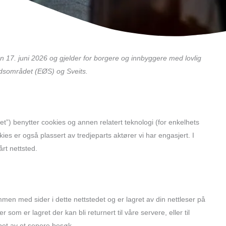
Consent
Consent
Consent
Consent
Consent
Consent
Consent
 17. juni 2026 og gjelder for borgere og innbyggere med lovlig
to
to
to
to
to
to
to
dsområdet (EØS) og Sveits.
service
service
service
service
service
service
service
elementor
google-
wordfence
google-
wordpress
google-
diverse
recaptcha
analytics
fonts
det”) benytter cookies og annen relatert teknologi (for enkelhets
ies er også plassert av tredjeparts aktører vi har engasjert. I
rt nettsted.
men med sider i dette nettstedet og er lagret av din nettleser på
om er lagret der kan bli returnert til våre servere, eller til
øpet av et senere besøk.