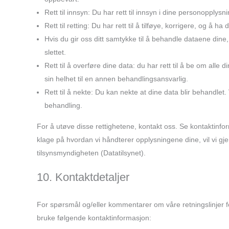
Rett til innsyn: Du har rett til innsyn i dine personopplysn
Rett til retting: Du har rett til å tilføye, korrigere, og å 
Hvis du gir oss ditt samtykke til å behandle dataene dine, 
slettet.
Rett til å overføre dine data: du har rett til å be om all
sin helhet til en annen behandlingsansvarlig.
Rett til å nekte: Du kan nekte at dine data blir behandle
behandling.
For å utøve disse rettighetene, kontakt oss. Se kontaktinf
klage på hvordan vi håndterer opplysningene dine, vil vi gje
tilsynsmyndigheten (Datatilsynet).
10. Kontaktdetaljer
For spørsmål og/eller kommentarer om våre retningslinjer 
bruke følgende kontaktinformasjon: