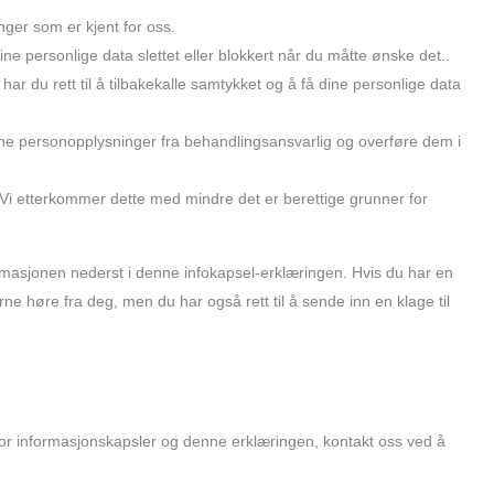
inger som er kjent for oss.
ha dine personlige data slettet eller blokkert når du måtte ønske det..
har du rett til å tilbakekalle samtykket og å få dine personlige data
e dine personopplysninger fra behandlingsansvarlig og overføre dem i
t. Vi etterkommer dette med mindre det er berettige grunner for
ormasjonen nederst i denne infokapsel-erklæringen. Hvis du har en
rne høre fra deg, men du har også rett til å sende inn en klage til
for informasjonskapsler og denne erklæringen, kontakt oss ved å