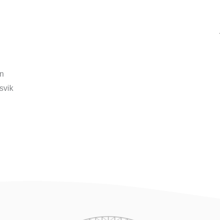
en
svik