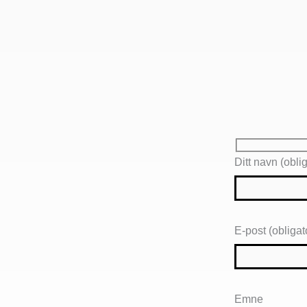
Ditt navn (oblig
E-post (obligat
Emne