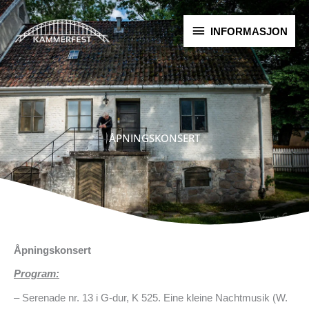
Hopp
INFORMASJON
rett
INFORMASJON
til
innholdet
ÅPNINGSKONSERT
Åpningskonsert
Program:
– Serenade nr. 13 i G-dur, K 525. Eine kleine Nachtmusik (W.