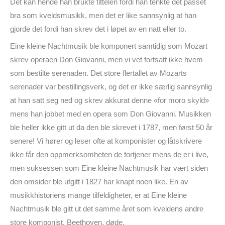
Det kan hende han brukte tittelen fordi han tenkte det passet
bra som kveldsmusikk, men det er like sannsynlig at han
gjorde det fordi han skrev det i løpet av en natt eller to.
Eine kleine Nachtmusik ble komponert samtidig som Mozart
skrev operaen Don Giovanni, men vi vet fortsatt ikke hvem
som bestilte serenaden. Det store flertallet av Mozarts
serenader var bestillingsverk, og det er ikke særlig sannsynlig
at han satt seg ned og skrev akkurat denne «for moro skyld»
mens han jobbet med en opera som Don Giovanni. Musikken
ble heller ikke gitt ut da den ble skrevet i 1787, men først 50 år
senere! Vi hører og leser ofte at komponister og låtskrivere
ikke får den oppmerksomheten de fortjener mens de er i live,
men suksessen som Eine kleine Nachtmusik har vært siden
den omsider ble utgitt i 1827 har knapt noen like. En av
musikkhistoriens mange tilfeldigheter, er at Eine kleine
Nachtmusik ble gitt ut det samme året som kveldens andre
store komponist, Beethoven, døde.