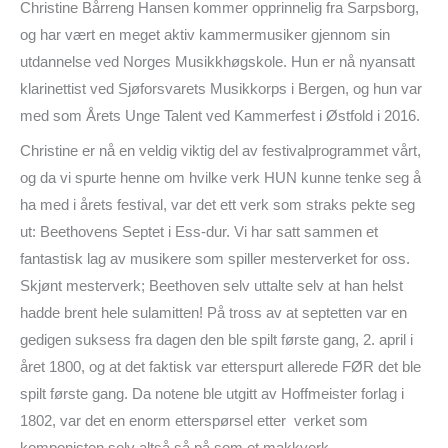
Christine Bårreng Hansen kommer opprinnelig fra Sarpsborg,
og har vært en meget aktiv kammermusiker gjennom sin
utdannelse ved Norges Musikkhøgskole. Hun er nå nyansatt
klarinettist ved Sjøforsvarets Musikkorps i Bergen, og hun var
med som Årets Unge Talent ved Kammerfest i Østfold i 2016.
Christine er nå en veldig viktig del av festivalprogrammet vårt,
og da vi spurte henne om hvilke verk HUN kunne tenke seg å
ha med i årets festival, var det ett verk som straks pekte seg
ut: Beethovens Septet i Ess-dur. Vi har satt sammen et
fantastisk lag av musikere som spiller mesterverket for oss.
Skjønt mesterverk; Beethoven selv uttalte selv at han helst
hadde brent hele sulamitten! På tross av at septetten var en
gedigen suksess fra dagen den ble spilt første gang, 2. april i
året 1800, og at det faktisk var etterspurt allerede FØR det ble
spilt første gang. Da notene ble utgitt av Hoffmeister forlag i
1802, var det en enorm etterspørsel etter verket som
komponisten selv altså så på som et makkverk…