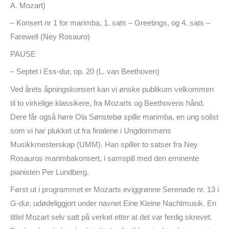
A. Mozart)
– Konsert nr 1 for marimba, 1. sats – Greetings, og 4. sats –
Farewell (Ney Rosauro)
PAUSE
– Septet i Ess-dur, op. 20 (L. van Beethoven)
Ved årets åpningskonsert kan vi ønske publikum velkommen
til to virkelige klassikere, fra Mozarts og Beethovens hånd.
Dere får også høre Ola Sønstebø spille marimba, en ung solist
som vi har plukket ut fra finalene i Ungdommens
Musikkmesterskap (UMM). Han spiller to satser fra Ney
Rosauros marimbakonsert, i samspill med den eminente
pianisten Per Lundberg.
Først ut i programmet er Mozarts eviggrønne Serenade nr. 13 i
G-dur, udødeliggjort under navnet Eine Kleine Nachtmusik. En
tittel Mozart selv satt på verket etter at det var ferdig skrevet.