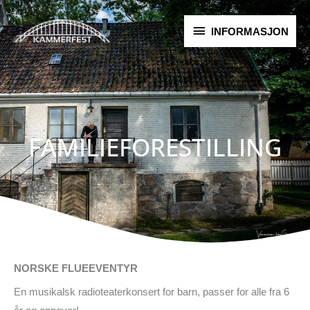
Hopp
INFORMASJON
rett
INFORMASJON
til
innholdet
FAMILIEFORESTILLING
NORSKE FLUEEVENTYR
En musikalsk radioteaterkonsert for barn, passer for alle fra 6