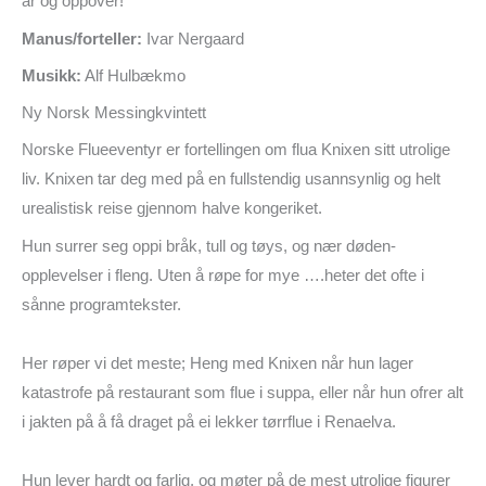
år og oppover!
Manus/forteller:
Ivar Nergaard
Musikk:
Alf Hulbækmo
Ny Norsk Messingkvintett
Norske Flueeventyr er fortellingen om flua Knixen sitt utrolige
liv. Knixen tar deg med på en fullstendig usannsynlig og helt
urealistisk reise gjennom halve kongeriket.
Hun surrer seg oppi bråk, tull og tøys, og nær døden-
opplevelser i fleng. Uten å røpe for mye ….heter det ofte i
sånne programtekster.
Her røper vi det meste; Heng med Knixen når hun lager
katastrofe på restaurant som flue i suppa, eller når hun ofrer alt
i jakten på å få draget på ei lekker tørrflue i Renaelva.
Hun lever hardt og farlig, og møter på de mest utrolige figurer