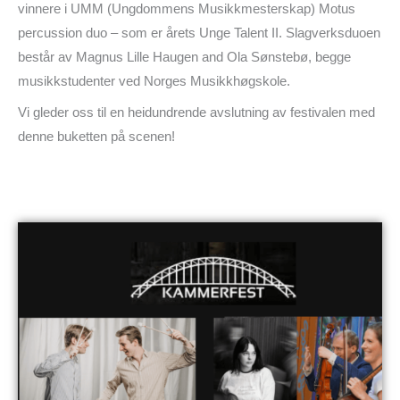
vinnere i UMM (Ungdommens Musikkmesterskap) Motus
percussion duo – som er årets Unge Talent II. Slagverksduoen
består av Magnus Lille Haugen and Ola Sønstebø, begge
musikkstudenter ved Norges Musikkhøgskole.
Vi gleder oss til en heidundrende avslutning av festivalen med
denne buketten på scenen!