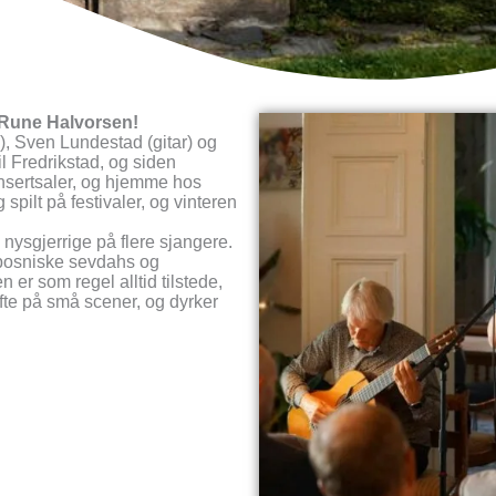
 Rune Halvorsen!
, Sven Lundestad (gitar) og
til Fredrikstad, og siden
onsertsaler, og hjemme hos
 spilt på festivaler, og vinteren
 nysgjerrige på flere sjangere.
, bosniske sevdahs og
er som regel alltid tilstede,
ofte på små scener, og dyrker