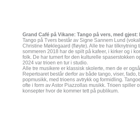
Grand Café på Vikane: Tango på vers, med gjest:
Tango på
Tvers
består av Signe Sannem Lund (vokal)
Christine Møklegaard (fløyte). Alle tre har tilknytning 
sommeren 2018 har de spilt på kafeer, i kirker og i k
folk. De har turnert for den kulturelle spaserstokken og
2024 var trioen en tur i studio.
Alle tre musikere er klassisk skolerte, men de er også
Repertoaret består derfor av både tango, viser, fado
popmusikk, med trioens avtrykk og formidling. Tangoen 
ofte i form av Astor Piazzollas musikk. Trioen spiller 
konsepter hvor de kommer tett på publikum.